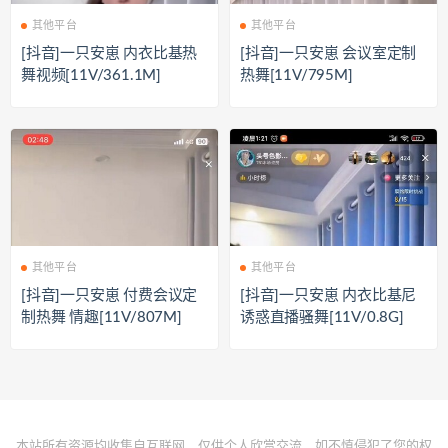
其他平台
其他平台
[抖音]一只安崽 内衣比基热
[抖音]一只安崽 会议室定制
舞视频[11V/361.1M]
热舞[11V/795M]
其他平台
其他平台
[抖音]一只安崽 付费会议定
[抖音]一只安崽 内衣比基尼
制热舞 情趣[11V/807M]
诱惑直播骚舞[11V/0.8G]
本站所有资源均收集自互联网，仅供个人欣赏交流，如不慎侵犯了您的权