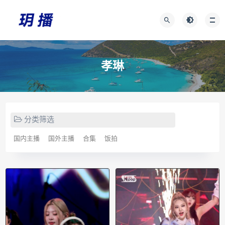
孝琳
分类筛选
国内主播
国外主播
合集
饭拍