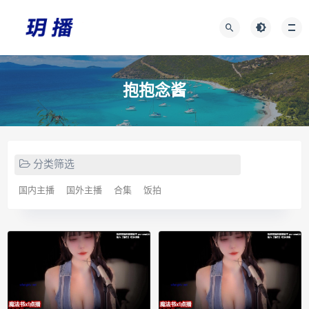
抱抱念酱
分类筛选
国内主播
国外主播
合集
饭拍