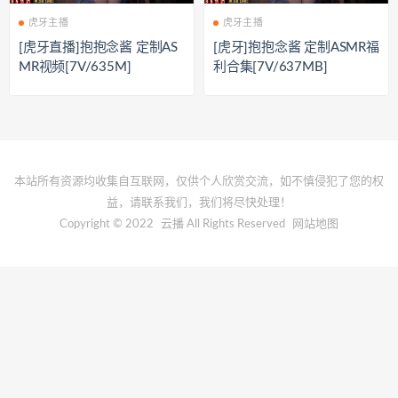
虎牙主播
虎牙主播
[虎牙直播]抱抱念酱 定制AS
[虎牙]抱抱念酱 定制ASMR福
MR视频[7V/635M]
利合集[7V/637MB]
本站所有资源均收集自互联网，仅供个人欣赏交流，如不慎侵犯了您的权
益，请联系我们，我们将尽快处理！
Copyright © 2022
云播
All Rights Reserved
网站地图