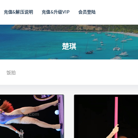
充值&解压说明
充值&升级VIP
会员登陆
楚琪
饭拍