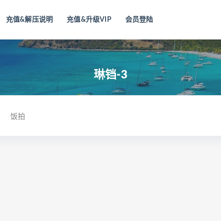
充值&解压说明
充值&升级VIP
会员登陆
琳铛-3
饭拍