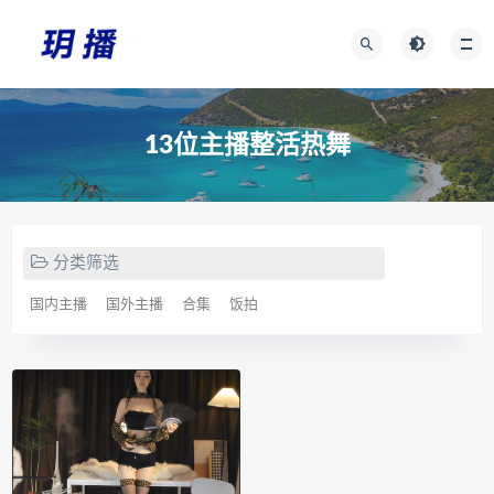
13位主播整活热舞
分类筛选
国内主播
国外主播
合集
饭拍