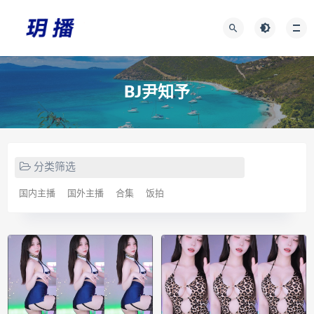
BJ尹知予
分类筛选
国内主播
国外主播
合集
饭拍