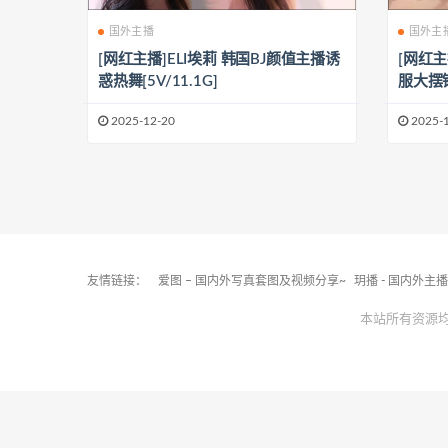
国外主播
国外主
[网红主播]ELI埃莉 韩国BJ颜值主播诱
[网红主
惑热舞[5V/11.1G]
服大摆锤
2025-12-20
2025-
友情链接：
爱图 – 国内外写真套图及视频分享~
玥播 - 国内外主
本站所有资源