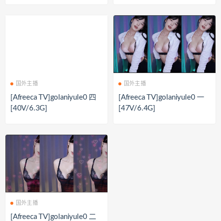
国外主播
国外主播
[Afreeca TV]golaniyule0 四
[Afreeca TV]golaniyule0 一
[40V/6.3G]
[47V/6.4G]
国外主播
[Afreeca TV]golaniyule0 二