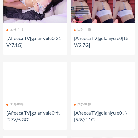
国外主播
国外主播
[Afreeca TV]golaniyule0[21
[Afreeca TV]golaniyule0[15
V/7.1G]
V/2.7G]
国外主播
国外主播
[Afreeca TV]golaniyule0 七
[Afreeca TV]golaniyule0 六
[27V/5.3G]
[53V/11G]