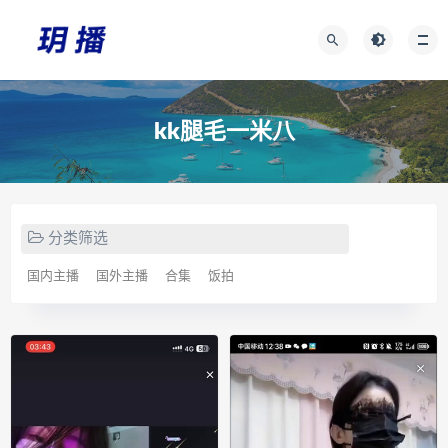
kk腿毛一米八
分类筛选
国内主播
国外主播
合集
饭拍