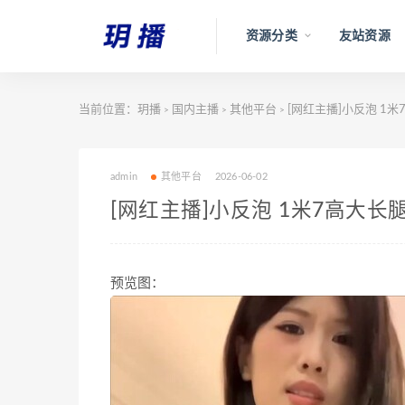
资源分类
友站资源
当前位置：
玥播
国内主播
其他平台
[网红主播]小反泡 1米7
>
>
>
admin
其他平台
2026-06-02
[网红主播]小反泡 1米7高大长腿
预览图：