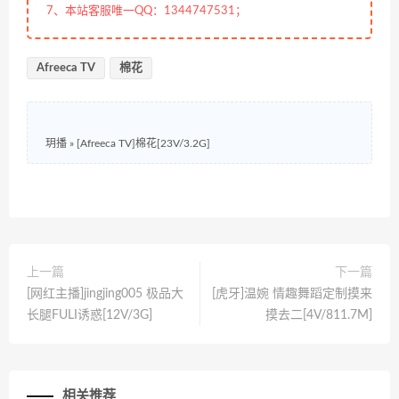
7、本站客服唯一QQ：1344747531；
Afreeca TV
棉花
玥播
»
[Afreeca TV]棉花[23V/3.2G]
上一篇
下一篇
[网红主播]jingjing005 极品大
[虎牙]温婉 情趣舞蹈定制摸来
长腿FULI诱惑[12V/3G]
摸去二[4V/811.7M]
相关推荐