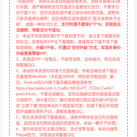
“充值说明”，如购买后发现网盘链接失效，请联系客服QQ进
行补链；请严格按照支付页面显示金额进行支付，不要多付
也不要少付，支付完成后请不要立即关闭付款页面，请等待
几秒页面成功跳转；如在线购买或充值提示“暂无收款账号在
线”，请换一种支付方式，
支付时请不要挂V*P*N，否则会无
法跳转，导致支付不成功
；
2、本站不同资源所需VIP下载权限不同，请注意下载模块处
的标注；至尊包年VIP无下载限制，直接购买下载不受下载
权限限制；
升级VIP处，可通过“支付升级”方式，实现补差价
升级更高等级VIP
；
3、资源或VIP一经售出，不接受退款，如有疑问，购买前咨
询客服QQ；
4、本站所有资源均存储于百度网盘，所有压缩包请下载后
尽量使用WinRAR（手机版为RAR，特别是早期资源）解
压，Android及IOS端下载及解压教程请参考：
https://pan.baidu.com/s/1adSz-MCiEcPT_7CDsC7aAA?
pwd=64um，不要在线解压，否则会报解压密码错误或压缩
文档损坏，请大家切记！解压密码请见购买或升级VIP后点
击“立即下载”按钮弹出的下载链接页面；如遇下载后的档案
损坏或解压密码不对，请联系客服QQ；
5、购买资源获得下载链接后，请顺手转存至自己的百度网
盘，如因未及时转存造成的资源失效，本站一概不予处理；
6、海外网友如无法通过微信、支付宝等充值，本站也接受
Paypal支付，详情请咨询客服QQ；