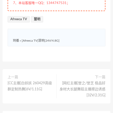
7、本站客服唯一QQ：1344747531；
Afreeca TV
慧明
玥播
»
[Afreeca TV]慧明[24V/4.8G]
上一篇
下一篇
[CC主播]白妖妖 260429高级
[网红主播]誉之/誉芝 极品好
群定制热舞[6V/1.11G]
身材大长腿舞蹈主播擦边诱惑
[32V/2.31G]